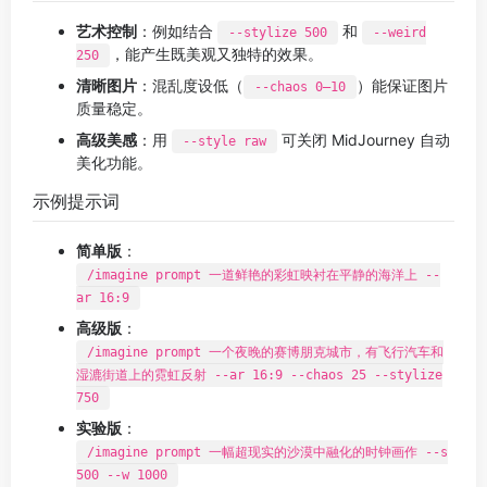
艺术控制
：例如结合
和
--stylize 500
--weird
，能产生既美观又独特的效果。
250
清晰图片
：混乱度设低（
）能保证图片
--chaos 0–10
质量稳定。
高级美感
：用
可关闭 MidJourney 自动
--style raw
美化功能。
示例提示词
简单版
：
/imagine prompt 一道鲜艳的彩虹映衬在平静的海洋上 --
ar 16:9
高级版
：
/imagine prompt 一个夜晚的赛博朋克城市，有飞行汽车和
湿漉街道上的霓虹反射 --ar 16:9 --chaos 25 --stylize
750
实验版
：
/imagine prompt 一幅超现实的沙漠中融化的时钟画作 --s
500 --w 1000