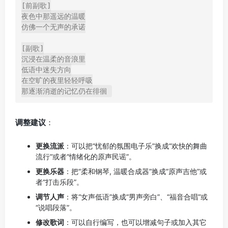
[前副歌]

夜色中那遥远的温暖

仿佛一个无声的承诺

[副歌]

沉浸在温柔的音浪里

低语中迷失方向

在空旷的夜里轻轻呼吸

调整建议
：
更换流派
：可以把“忧郁的氛围电子乐”换成“欢快的舞曲
流行”或者“情绪化的原声民谣”。
更换乐器
：把“柔和钢琴, 温暖合成器”换成“原声吉他”或
者“打击乐段”。
调节人声
：将“女声低语”换成“男声旁白”、“福音合唱”或
“说唱段落”。
修改歌词
：可以自行编写，也可以增减句子或加入其它