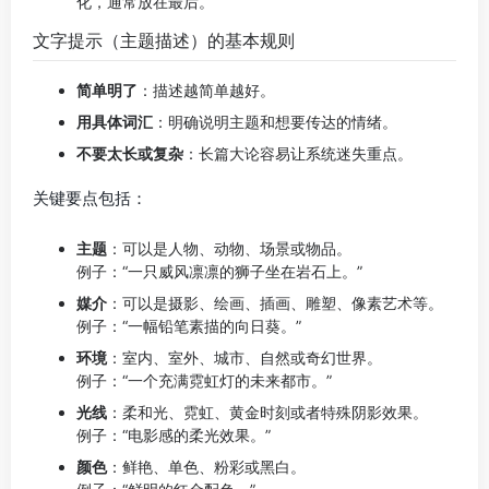
化，通常放在最后。
文字提示（主题描述）的基本规则
简单明了
：描述越简单越好。
用具体词汇
：明确说明主题和想要传达的情绪。
不要太长或复杂
：长篇大论容易让系统迷失重点。
关键要点包括：
主题
：可以是人物、动物、场景或物品。
例子：“一只威风凛凛的狮子坐在岩石上。”
媒介
：可以是摄影、绘画、插画、雕塑、像素艺术等。
例子：“一幅铅笔素描的向日葵。”
环境
：室内、室外、城市、自然或奇幻世界。
例子：“一个充满霓虹灯的未来都市。”
光线
：柔和光、霓虹、黄金时刻或者特殊阴影效果。
例子：“电影感的柔光效果。”
颜色
：鲜艳、单色、粉彩或黑白。