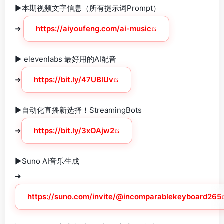
►本期视频文字信息（所有提示词Prompt）
➜
https://aiyoufeng.com/ai-music‎
► elevenlabs 最好用的AI配音
➜
https://bit.ly/47UBlUv
►自动化直播新选择！StreamingBots
➜
https://bit.ly/3xOAjw2
►Suno AI音乐生成
➜
https://suno.com/invite/@incomparablekeyboard265