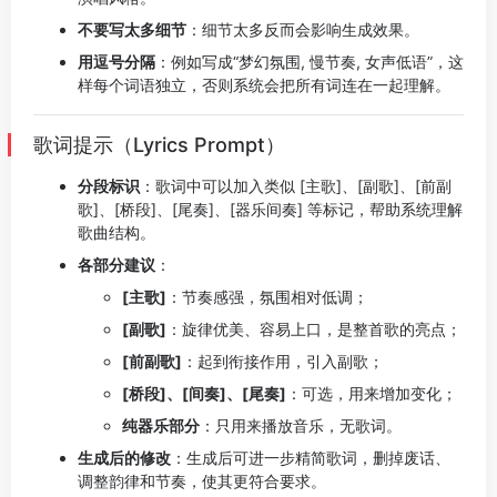
不要写太多细节
：细节太多反而会影响生成效果。
用逗号分隔
：例如写成“梦幻氛围, 慢节奏, 女声低语”，这
样每个词语独立，否则系统会把所有词连在一起理解。
歌词提示（Lyrics Prompt）
分段标识
：歌词中可以加入类似 [主歌]、[副歌]、[前副
歌]、[桥段]、[尾奏]、[器乐间奏] 等标记，帮助系统理解
歌曲结构。
各部分建议
：
[主歌]
：节奏感强，氛围相对低调；
[副歌]
：旋律优美、容易上口，是整首歌的亮点；
[前副歌]
：起到衔接作用，引入副歌；
[桥段]、[间奏]、[尾奏]
：可选，用来增加变化；
纯器乐部分
：只用来播放音乐，无歌词。
生成后的修改
：生成后可进一步精简歌词，删掉废话、
调整韵律和节奏，使其更符合要求。