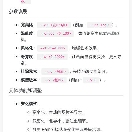
市。
参数说明
宽高比
：
（例如：
）。
--ar <宽>:<高>
--ar 16:9
混乱度
：
，数值越高生成效果越随
--chaos <0–100>
机。
风格化
：
，增强艺术效果。
--s <0–1000>
奇异度
：
，让画面显得更实验、更不寻
--w <0–3000>
常。
排除元素
：
，去掉不想要的部分。
--no <对象>
模型版本
：
（例如：
）。
--v <版本>
--v 6
具体功能和调整
变化模式
：
高变化：生成的图片差异大；
低变化：差异小，更注重细节。
可用 Remix 模式在变化中调整提示词。