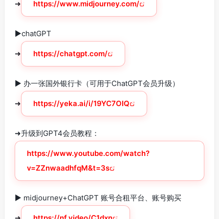
➜
https://www.midjourney.com/
►chatGPT
➜
https://chatgpt.com/
► 办一张国外银行卡（可用于ChatGPT会员升级）
➜
https://yeka.ai/i/19YC7OIQ
➜升级到GPT4会员教程：
https://www.youtube.com/watch?
v=ZZnwaadhfqM&t=3s
► midjourney+ChatGPT 账号合租平台、账号购买
➜
https://nf.video/C1dxn