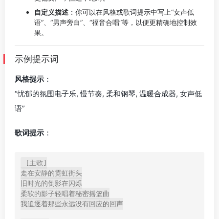
自定义描述
：你可以在风格或歌词提示中写上“女声低
语”、“男声旁白”、“福音合唱”等，以便更精确地控制效
果。
示例提示词
风格提示
：
“忧郁的氛围电子乐, 慢节奏, 柔和钢琴, 温暖合成器, 女声低
语”
歌词提示
：
[主歌]

走在安静的霓虹街头

旧时光的倒影在闪烁

柔软的影子轻唱着秘密摇篮曲

我追逐着那些永远没有回应的回声
