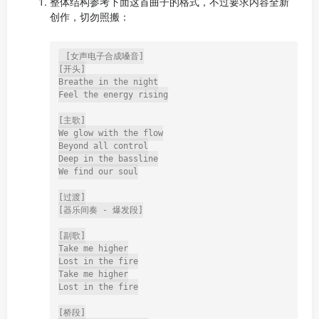
整体结构参考下面这首曲子的格式，不过要求内容全新
创作，切勿照搬：
[女声电子合成嗓音]

[开头]

Breathe in the night

Feel the energy rising

[主歌]

We glow with the flow

Beyond all control

Deep in the bassline

We find our soul

[过渡]

[器乐间奏 - 爆发段]

[副歌]

Take me higher

Lost in the fire

Take me higher

Lost in the fire

[桥段]
