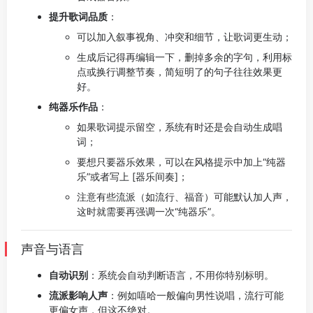
提升歌词品质
：
可以加入叙事视角、冲突和细节，让歌词更生动；
生成后记得再编辑一下，删掉多余的字句，利用标
点或换行调整节奏，简短明了的句子往往效果更
好。
纯器乐作品
：
如果歌词提示留空，系统有时还是会自动生成唱
词；
要想只要器乐效果，可以在风格提示中加上“纯器
乐”或者写上 [器乐间奏]；
注意有些流派（如流行、福音）可能默认加人声，
这时就需要再强调一次“纯器乐”。
声音与语言
自动识别
：系统会自动判断语言，不用你特别标明。
流派影响人声
：例如嘻哈一般偏向男性说唱，流行可能
更偏女声，但这不绝对。