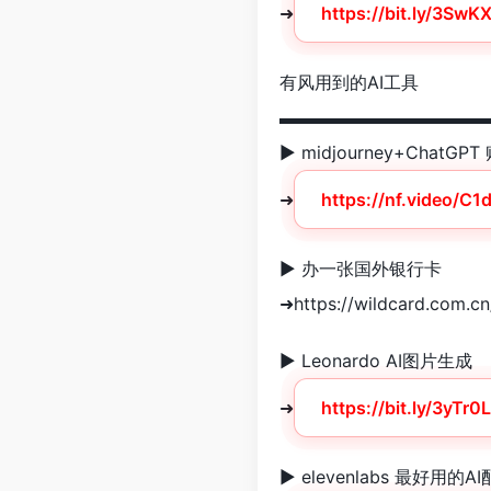
➜
https://bit.ly/3SwKX
有风用到的AI工具
▬▬▬▬▬▬▬▬▬▬▬▬
► midjourney+Cha
➜
https://nf.video/C1
► 办一张国外银行卡
➜https://wildcard.com.c
► Leonardo AI图片生成
➜
https://bit.ly/3yTr0
► elevenlabs 最好用的A