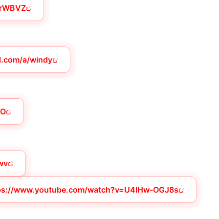
/OrWBVZ
ul.com/a/windy
LO
pwv
ps://www.youtube.com/watch?v=U4IHw-OGJ8s