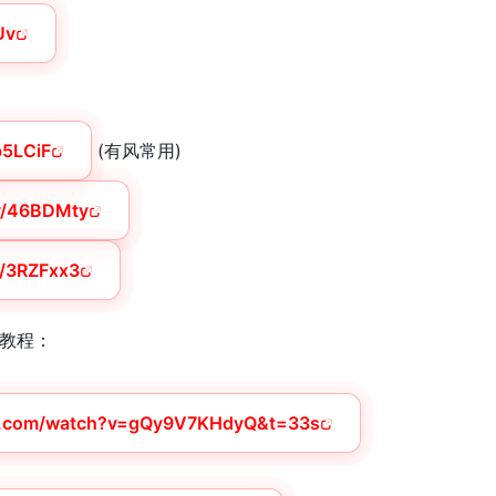
Uv
4b5LCiF
(有风常用)
.ly/46BDMty
ly/3RZFxx3
教程：
e.com/watch?v=gQy9V7KHdyQ&t=33s