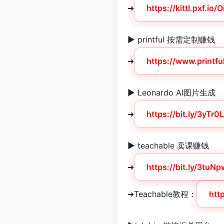
➜
https://kittl.pxf.io
► printful 按需定制赚钱
➜
https://www.printf
► Leonardo AI图片生成
➜
https://bit.ly/3yTr0
► teachable 卖课赚钱
➜
https://bit.ly/3tuN
➜Teachable教程：
htt