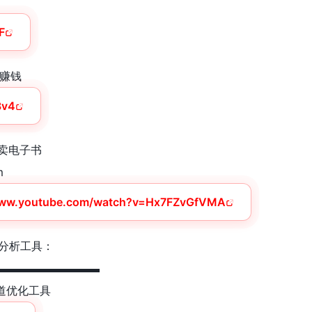
F
素材赚钱
8v4
书卖电子书
m
www.youtube.com/watch?v=Hx7FZvGfVMA
据分析工具：
▬▬▬▬▬▬▬▬▬
e频道优化工具