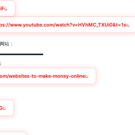
iF
tps://www.youtube.com/watch?v=HVhMC_TXUi0&t=1s
网站：
▬▬▬▬▬▬▬▬▬
站
.com/websites-to-make-money-online
‎
tG