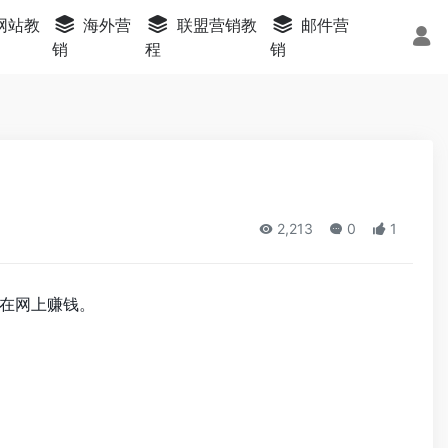
s网站教
海外营
联盟营销教
邮件营
销
程
销
2,213
0
1
在网上赚钱。