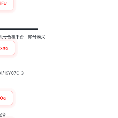
iF
▬▬▬▬▬▬▬▬▬
tGPT 账号合租平台、账号购买
dxn
n/i/19YC7OIQ
LO
I配音