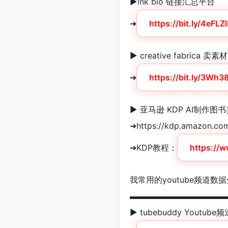
►lnk bio 链接汇总平台
➜
https://bit.ly/4eFLZl
► creative fabrica 卖
➜
https://bit.ly/3Wh3
► 亚马逊 KDP AI制作图
➜https://kdp.amazon.co
➜KDP教程：
https://
我常用的youtube频道数
▬▬▬▬▬▬▬▬▬▬▬▬
► tubebuddy Youtub