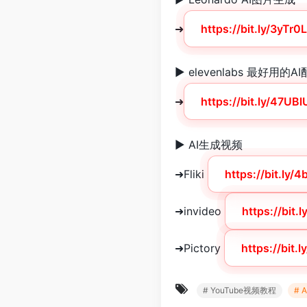
➜
https://bit.ly/3yTr0
► elevenlabs 最好用的A
➜
https://bit.ly/47UBl
► AI生成视频
➜Fliki
https://bit.ly/
➜invideo
https://bit
➜Pictory
https://bit.
# YouTube视频教程
# 