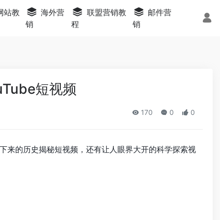
s网站教
海外营
联盟营销教
邮件营
销
程
销
uTube短视频
170
0
0
下来的历史揭秘短视频，还有让人眼界大开的科学探索视