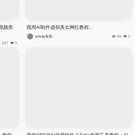
e视频类
我用AI制作虚拟美女网红教程…
windy有风
69
0
397
0