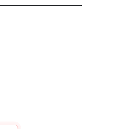
▬▬▬▬▬▬▬▬▬▬▬▬▬▬▬▬▬▬▬▬▬