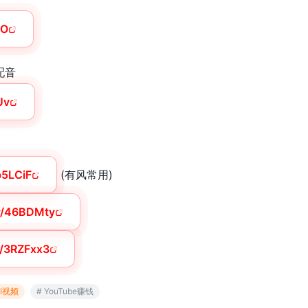
LO
I配音
Uv
4b5LCiF
(有风常用)
.ly/46BDMty
ly/3RZFxx3
AI视频
# YouTube赚钱