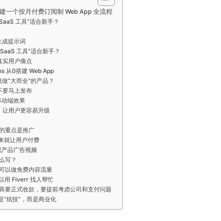
建一个按月付费订阅制 Web App 全流程
aaS 工具”适合新手？
生成提示词
SaaS 工具”适合新手？
真实用户痛点
ons 从0搭建 Web App
做“大而全”的产品？
不要马上发布
移动端效果
，让用户更容易升级
的重点是推广
来就让用户付费
 生成产品广告视频
么写？
可以做免费内容流量
 Fiverr 找人帮忙
 工具要正式收款，要提前考虑公司和支付问题
是“炫技”，而是商业化