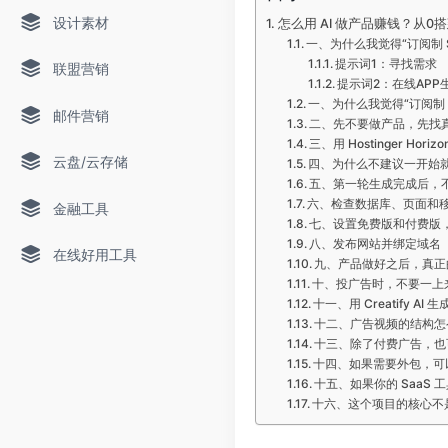
设计素材
怎么用 AI 做产品赚钱？从0搭
一、为什么我觉得“订阅制 S
提示词1：寻找需求
联盟营销
提示词2：在线APP
一、为什么我觉得“订阅制 
邮件营销
二、先不要做产品，先找
三、用 Hostinger Horiz
云盘/云存储
四、为什么不建议一开始就
五、第一轮生成完成后，
六、检查数据库、页面和
金融工具
七、设置免费版和付费版
八、发布网站并绑定域名
在线好用工具
九、产品做好之后，真正
十、投广告时，不要一上
十一、用 Creatify AI
十二、广告视频的结构怎
十三、除了付费广告，也
十四、如果需要外包，可以用
十五、如果你的 SaaS
十六、这个项目的核心不