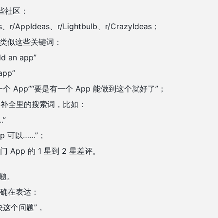
的这些社区：
、r/AppIdeas、r/Lightbulb、r/CrazyIdeas；
r 上类似这些关键词：
ld an app”
 app”
 App”“要是有一个 App 能做到这个就好了”；
 自动补全里的搜索词，比如：
…”
p 可以……”；
App 的 1 星到 2 星差评。
问题。
确在表达：
决这个问题”，