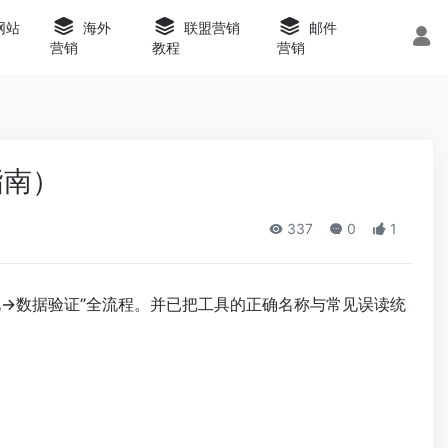
s网站
海外
联盟营销
邮件
营销
教程
营销
指南）
337
0
1
→数据验证”全流程。并已把工具的正确名称与常见误读统