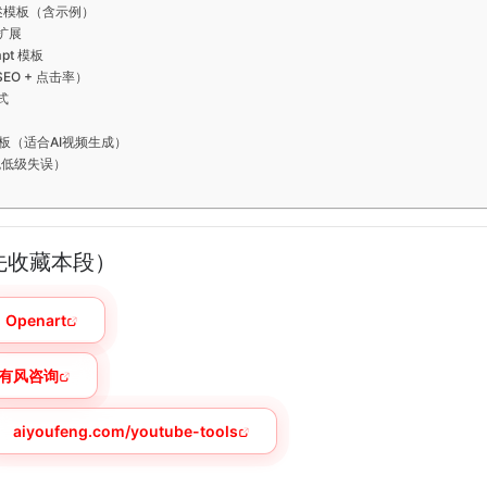
 描述模板（含示例）
权扩展
pt 模板
SEO + 点击率）
式
t 模板（适合AI视频生成）
避免低级失误）
先收藏本段）
Openart
有风咨询
aiyoufeng.com/youtube-tools