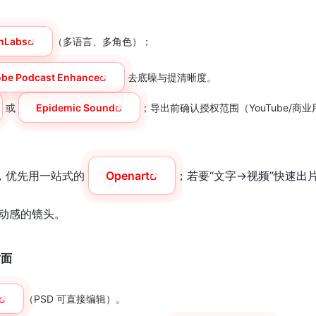
nLabs
（多语言、多角色）；
be Podcast Enhance
去底噪与提清晰度。
或
Epidemic Sound
；导出前确认授权范围（YouTube/商
时，优先用一站式的
Openart
；若要“文字→视频”快速出
动感的镜头。
封面
（PSD 可直接编辑）。