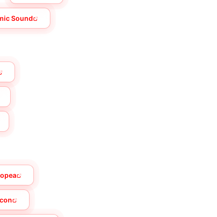
mic Sound
topea
icon