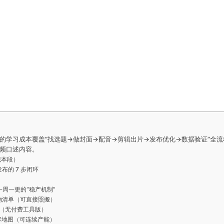
的学习成本覆盖“找选题→做封面→配音→剪辑出片→发布优化→数据验证”全
频口述内容。
藏本段）
布的 7 步闭环
周一更的“稳产机制”
付物清单（可直接照搬）
 测试（无付费工具版）
 内容地图（可连续产能）