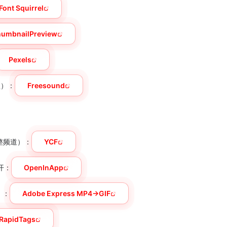
Font Squirrel
humbnailPreview
Pexels
型）：
Freesound
整频道）：
YCF
开：
OpenInApp
）：
Adobe Express MP4→GIF
RapidTags