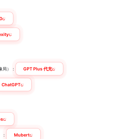
0
exity
录像局）：
GPT Plus 代充
ChatGPT
bs
）：
Mubert