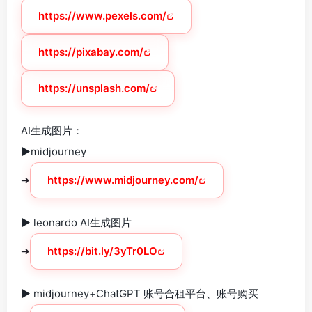
https://www.pexels.com/
https://pixabay.com/
https://unsplash.com/
AI生成图片：
►midjourney
➜
https://www.midjourney.com/
► leonardo AI生成图片
➜
https://bit.ly/3yTr0LO
► midjourney+ChatGPT 账号合租平台、账号购买