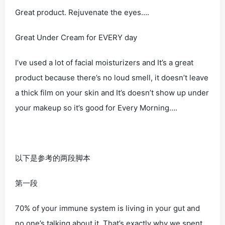
Great product. Rejuvenate the eyes….
Great Under Cream for EVERY day
I’ve used a lot of facial moisturizers and It’s a great
product because there’s no loud smell, it doesn’t leave
a thick film on your skin and It’s doesn’t show up under
your makeup so it’s good for Every Morning….
以下是参考的两段脚本
第一段
70% of your immune system is living in your gut and
no one’s talking about it. That’s exactly why we spent