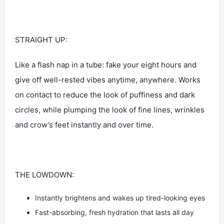
STRAIGHT UP:
Like a flash nap in a tube: fake your eight hours and
give off well-rested vibes anytime, anywhere. Works
on contact to reduce the look of puffiness and dark
circles, while plumping the look of fine lines, wrinkles
and crow’s feet instantly and over time.
THE LOWDOWN:
Instantly brightens and wakes up tired-looking eyes
Fast-absorbing, fresh hydration that lasts all day