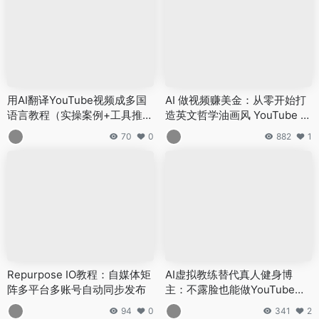
用AI翻译YouTube视频成多国
AI 做视频赚美金：从零开始打
语言教程（实操案例+工具推
造英文哲学油画风 YouTube 无
荐）
露脸频道
70
0
882
1
Repurpose IO教程：自媒体矩
AI虚拟教练替代真人健身博
阵多平台多账号自动同步发布
主：不露脸也能做YouTube健
身频道赚钱
94
0
341
2