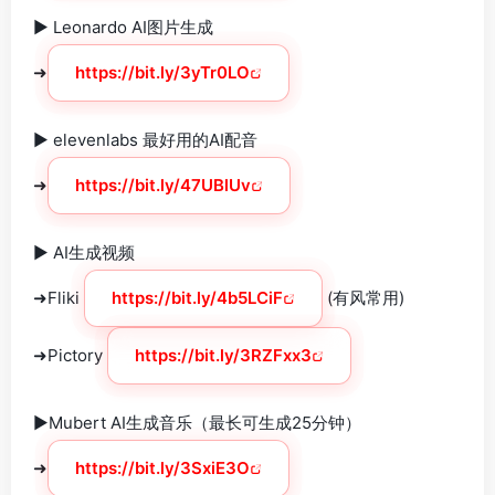
► Leonardo AI图片生成
➜
https://bit.ly/3yTr0LO
► elevenlabs 最好用的AI配音
➜
https://bit.ly/47UBlUv
► AI生成视频
➜Fliki
https://bit.ly/4b5LCiF
(有风常用)
➜Pictory
https://bit.ly/3RZFxx3
►Mubert AI生成音乐（最长可生成25分钟）
➜
https://bit.ly/3SxiE3O