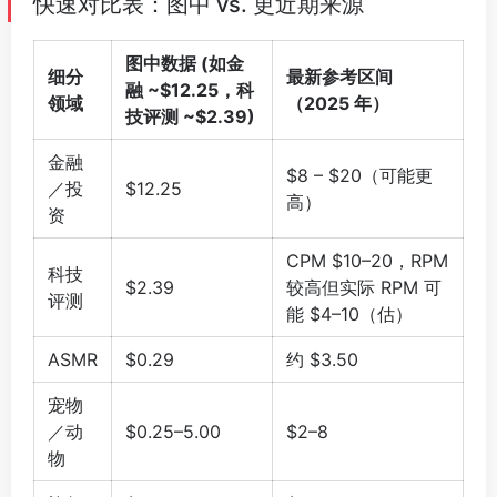
快速对比表：图中 vs. 更近期来源
图中数据 (如金
细分
最新参考区间
融 ~$12.25，科
领域
（2025 年）
技评测 ~$2.39)
金融
$8 – $20（可能更
／投
$12.25
高）
资
CPM $10–20，RPM
科技
$2.39
较高但实际 RPM 可
评测
能 $4–10（估）
ASMR
$0.29
约 $3.50
宠物
／动
$0.25–5.00
$2–8
物