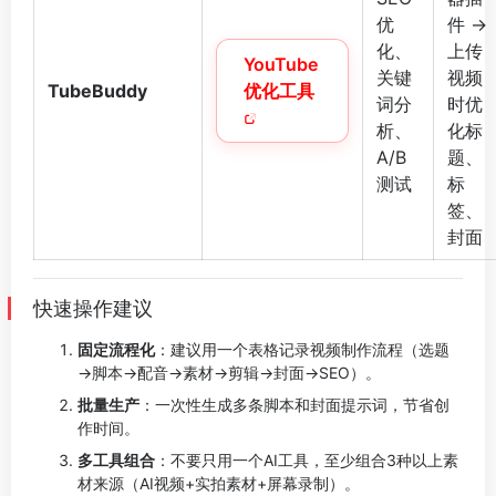
优
件 →
化、
上传
YouTube
关键
视频
TubeBuddy
优化工具
词分
时优
析、
化标
A/B
题、
测试
标
签、
封面
快速操作建议
固定流程化
：建议用一个表格记录视频制作流程（选题
→脚本→配音→素材→剪辑→封面→SEO）。
批量生产
：一次性生成多条脚本和封面提示词，节省创
作时间。
多工具组合
：不要只用一个AI工具，至少组合3种以上素
材来源（AI视频+实拍素材+屏幕录制）。