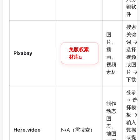
辑软
件
搜索
图
关键
片、
词 →
免版权素
插
选择
Pixabay
材库
画、
视频
视频
或图
素材
片 →
下载
登录
→ 选
制作
择模
动态
板 →
图
输入
表、
Hero.video
N/A（需搜索）
数据
地图
或提