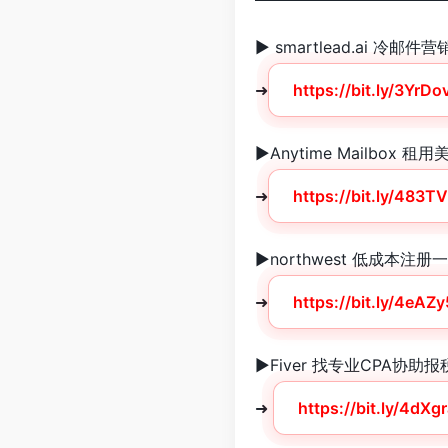
► smartlead.ai 冷邮
➜
https://bit.ly/3YrDo
►Anytime Mailbox 
➜
https://bit.ly/483T
►northwest 低成本注
➜
https://bit.ly/4eAZ
►Fiver 找专业CPA协助
➜
https://bit.ly/4dXg