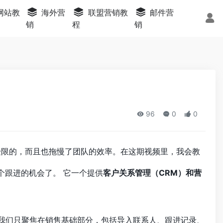
s网站教
海外营
联盟营销教
邮件营
销
程
销
96
0
0
受限的，而且也拖慢了团队的效率。在这期视频里，我会教
个跟进的机会了。 它一个提供
客户关系管理（CRM）和营
今天我们只聚焦在销售基础部分，包括导入联系人、跟进记录、