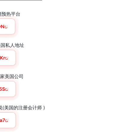
件营销预热平台
vN
租用美国私人地址
VKr
册一家美国公司
y5S
报税(美国的注册会计师 )
ra7