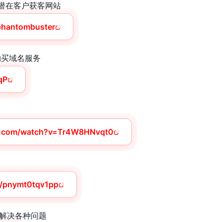
超强的潜在客户获客网站
yphantombuster
 购买域名服务
qP
e.com/watch?v=Tr4W8HNvqt0
io/pnymt0tqv1pp
帮你解决各种问题