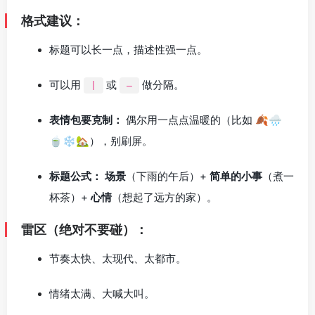
格式建议：
标题可以长一点，描述性强一点。
可以用
或
做分隔。
|
–
表情包要克制：
偶尔用一点点温暖的（比如 🍂🌧️
🍵❄️🏡），别刷屏。
标题公式：
场景
（下雨的午后）+
简单的小事
（煮一
杯茶）+
心情
（想起了远方的家）。
雷区（绝对不要碰）：
节奏太快、太现代、太都市。
情绪太满、大喊大叫。