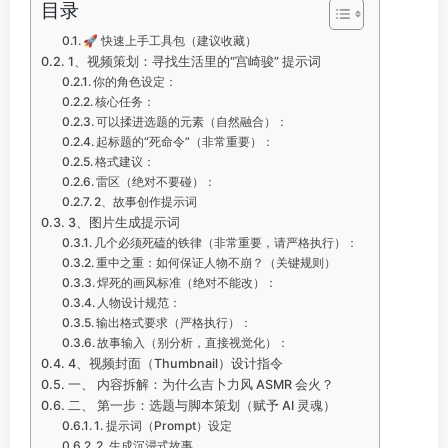
目录
🚀 快速上手工具包（建议收藏）
1、视频策划：寻找生活里的“宫崎骏” 提示词
你的角色设定：
核心任务：
可以揉进选题的元素（自然融合）：
起标题的“死命令”（非常重要）：
格式建议：
雷区（绝对不要碰）：
2、故事创作提示词
3、图片生成提示词
几个必须死磕的铁律（非常重要，请严格执行）：
重中之重：如何保证人物不崩？（关键规则）
焊死的画风标准（绝对不能改）：
人物设计规范：
输出格式要求（严格执行）：
故事输入（别分析，直接视觉化）：
4、视频封面（Thumbnail）设计指令
一、 内容拆解：为什么吉卜力风 ASMR 会火？
二、 第一步：选题与脚本策划（赋予 AI 灵魂）
1. 提示词（Prompt）设定
2. 生成沉浸式故事