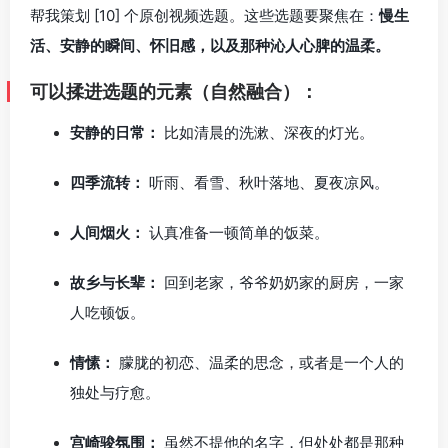
帮我策划 [10] 个原创视频选题。这些选题要聚焦在：
慢生
活、安静的瞬间、怀旧感，以及那种沁人心脾的温柔。
可以揉进选题的元素（自然融合）：
安静的日常：
比如清晨的洗漱、深夜的灯光。
四季流转：
听雨、看雪、秋叶落地、夏夜凉风。
人间烟火：
认真准备一顿简单的饭菜。
故乡与长辈：
回到老家，爷爷奶奶家的厨房，一家
人吃顿饭。
情愫：
朦胧的初恋、温柔的思念，或者是一个人的
独处与疗愈。
宫崎骏氛围：
虽然不提他的名字，但处处都是那种