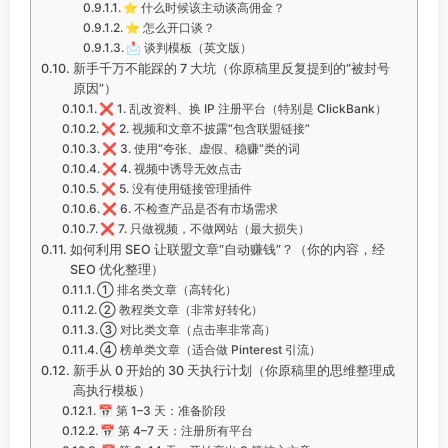
⭐ 什么时候该主动谈高佣金？
⭐ 怎么开口谈？
📩 谈判模板（英文版）
新手千万不能踩的 7 大坑（你原稿里反复提到的“被封号
原因”）
❌ 1. 乱改资料、换 IP 注册平台（特别是 ClickBank）
❌ 2. 视频和文章不披露“包含联盟链接”
❌ 3. 使用“夸张、虚假、稳赚”类的词
❌ 4. 视频中诱导无效点击
❌ 5. 没有使用链接管理插件
❌ 6. 不检查产品是否有市场需求
❌ 7. 只做视频，不做网站（最大损失）
如何利用 SEO 让联盟文章“自动赚钱”？（你的内容，经
SEO 优化整理）
① 排名类文章（高转化）
② 教程类文章（非常好转化）
③ 对比类文章（点击率非常高）
④ 榜单类文章（适合做 Pinterest 引流）
新手从 0 开始的 30 天执行计划（你原稿里的思维整理成
高执行模板）
📅 第 1–3 天：准备阶段
📅 第 4–7 天：注册所有平台