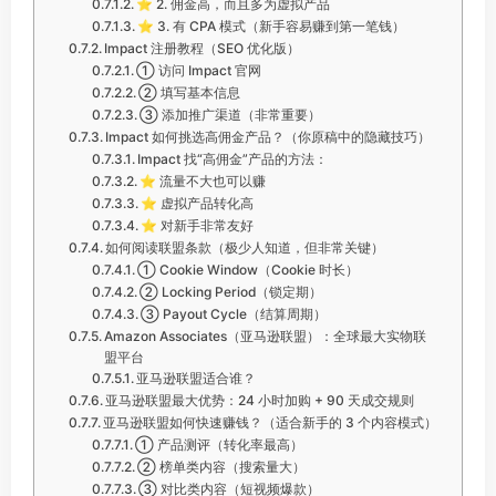
⭐ 2. 佣金高，而且多为虚拟产品
⭐ 3. 有 CPA 模式（新手容易赚到第一笔钱）
Impact 注册教程（SEO 优化版）
① 访问 Impact 官网
② 填写基本信息
③ 添加推广渠道（非常重要）
Impact 如何挑选高佣金产品？（你原稿中的隐藏技巧）
Impact 找“高佣金”产品的方法：
⭐ 流量不大也可以赚
⭐ 虚拟产品转化高
⭐ 对新手非常友好
如何阅读联盟条款（极少人知道，但非常关键）
① Cookie Window（Cookie 时长）
② Locking Period（锁定期）
③ Payout Cycle（结算周期）
Amazon Associates（亚马逊联盟）：全球最大实物联
盟平台
亚马逊联盟适合谁？
亚马逊联盟最大优势：24 小时加购 + 90 天成交规则
亚马逊联盟如何快速赚钱？（适合新手的 3 个内容模式）
① 产品测评（转化率最高）
② 榜单类内容（搜索量大）
③ 对比类内容（短视频爆款）