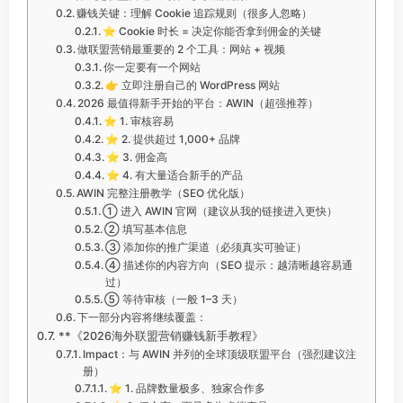
赚钱关键：理解 Cookie 追踪规则（很多人忽略）
⭐ Cookie 时长 = 决定你能否拿到佣金的关键
做联盟营销最重要的 2 个工具：网站 + 视频
你一定要有一个网站
👉 立即注册自己的 WordPress 网站
2026 最值得新手开始的平台：AWIN（超强推荐）
⭐ 1. 审核容易
⭐ 2. 提供超过 1,000+ 品牌
⭐ 3. 佣金高
⭐ 4. 有大量适合新手的产品
AWIN 完整注册教学（SEO 优化版）
① 进入 AWIN 官网（建议从我的链接进入更快）
② 填写基本信息
③ 添加你的推广渠道（必须真实可验证）
④ 描述你的内容方向（SEO 提示：越清晰越容易通
过）
⑤ 等待审核（一般 1–3 天）
下一部分内容将继续覆盖：
**《2026海外联盟营销赚钱新手教程》
Impact：与 AWIN 并列的全球顶级联盟平台（强烈建议注
册）
⭐ 1. 品牌数量极多、独家合作多