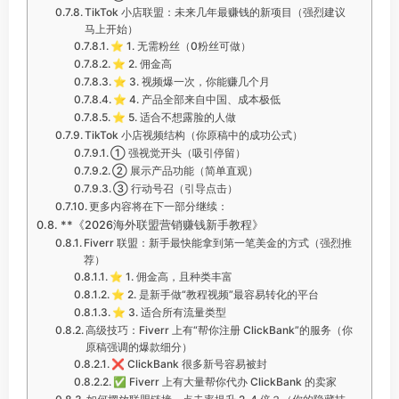
TikTok 小店联盟：未来几年最赚钱的新项目（强烈建议
马上开始）
⭐ 1. 无需粉丝（0粉丝可做）
⭐ 2. 佣金高
⭐ 3. 视频爆一次，你能赚几个月
⭐ 4. 产品全部来自中国、成本极低
⭐ 5. 适合不想露脸的人做
TikTok 小店视频结构（你原稿中的成功公式）
① 强视觉开头（吸引停留）
② 展示产品功能（简单直观）
③ 行动号召（引导点击）
更多内容将在下一部分继续：
**《2026海外联盟营销赚钱新手教程》
Fiverr 联盟：新手最快能拿到第一笔美金的方式（强烈推
荐）
⭐ 1. 佣金高，且种类丰富
⭐ 2. 是新手做“教程视频”最容易转化的平台
⭐ 3. 适合所有流量类型
高级技巧：Fiverr 上有“帮你注册 ClickBank”的服务（你
原稿强调的爆款细分）
❌ ClickBank 很多新号容易被封
✅ Fiverr 上有大量帮你代办 ClickBank 的卖家