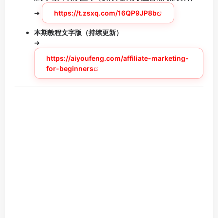
➜
https://t.zsxq.com/16QP9JP8b
本期教程文字版（持续更新）
➜
https://aiyoufeng.com/affiliate-marketing-
for-beginners