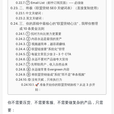
⑦ Email List（邮件订阅页面）── 必须做
二、终极《联盟营销 SEO 关键词表》（直接复制使用）
中文关键词：
英文关键词：
三、你的原稿中最核心的“联盟营销心法”，我帮你整理
成 10 条黄金法则
① 找对方向比努力更重要
② 内容永远是最强的资产
③ 视频越简单，越容易赚钱
④ 联盟链接要“系统化”管理
⑤ 每篇文章至少放 2～3 个 CTA
⑥ 永远不要对产品做夸大宣传
⑦ 先帮助用户，收入自然会来
⑧ 永远做常青 Evergreen 内容
⑨ 将联盟营销做成“系统”而不是“单条视频”
⑩ 没有天赋，只有执行力
🚀 准备开始你的联盟营销旅程？从这 3 步开
始：
你不需要压货、不需要客服、不需要做复杂的产品，只需
要：