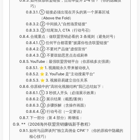
如何摆放联盟链接，点击率提升 2–4 倍？（你的隐藏技
巧）
① 链接必须出现在开头的第一个屏幕区域
（Above the Fold）
② 中间插入“自然场景链接”
③ 结尾加入 CTA（行动号召）
合规重点：做联盟营销必看的 3 条规则（避免封号）
① 任何平台都需要“披露你包含联盟链接”
② 不要对产品做“虚假宣传”
③ 不要鼓励恶意点击或刷单
YouTube：最强联盟营销平台（你原稿多次强调）
⭐ 1. 视频能永久带来被动收入
⭐ 2. YouTube 是“主动搜索平台”
⭐ 3. 视频容易建立信任关系
你原稿中的“高转化视频结构”我已总结如下：
① 3 秒抓人开头（必须展示效果）
② 展示结果（截图/案例）
③ 步骤拆解（含操作画面）
④ 行动号召（一定要说）
下一部分（第 4 部分）将继续：
**《2026海外联盟营销赚钱新手教程》
如何与品牌谈判“独立高佣金 CPA”？（你的原稿中隐藏的
核心技巧）