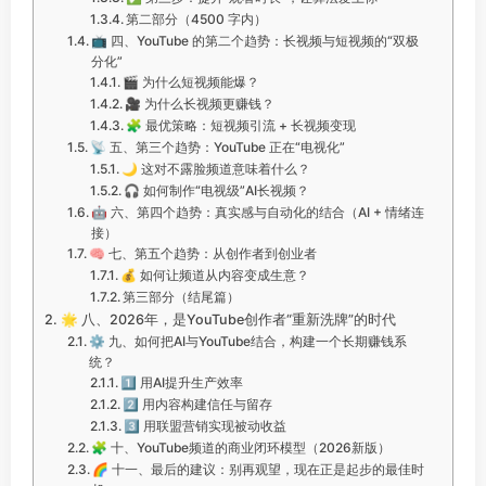
第二部分（4500 字内）
📺 四、YouTube 的第二个趋势：长视频与短视频的“双极
分化”
🎬 为什么短视频能爆？
🎥 为什么长视频更赚钱？
🧩 最优策略：短视频引流 + 长视频变现
📡 五、第三个趋势：YouTube 正在“电视化”
🌙 这对不露脸频道意味着什么？
🎧 如何制作“电视级”AI长视频？
🤖 六、第四个趋势：真实感与自动化的结合（AI + 情绪连
接）
🧠 七、第五个趋势：从创作者到创业者
💰 如何让频道从内容变成生意？
第三部分（结尾篇）
🌟 八、2026年，是YouTube创作者“重新洗牌”的时代
⚙️ 九、如何把AI与YouTube结合，构建一个长期赚钱系
统？
1️⃣ 用AI提升生产效率
2️⃣ 用内容构建信任与留存
3️⃣ 用联盟营销实现被动收益
🧩 十、YouTube频道的商业闭环模型（2026新版）
🌈 十一、最后的建议：别再观望，现在正是起步的最佳时