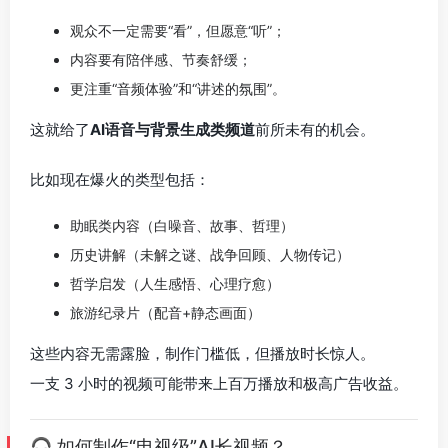
观众不一定需要“看”，但愿意“听”；
内容要有陪伴感、节奏舒缓；
更注重“音频体验”和“讲述的氛围”。
这就给了
AI语音与背景生成类频道
前所未有的机会。
比如现在爆火的类型包括：
助眠类内容（白噪音、故事、哲理）
历史讲解（未解之谜、战争回顾、人物传记）
哲学启发（人生感悟、心理疗愈）
旅游纪录片（配音+静态画面）
这些内容无需露脸，制作门槛低，但播放时长惊人。
一支 3 小时的视频可能带来上百万播放和极高广告收益。
🎧 如何制作“电视级”AI长视频？