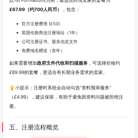
以1st Formations为例，最适合跨境卖家的套餐为
£67.99（约700人民币）
，包含：
官方注册费用 (£50)
英国伦敦商业注册地址（1年）
公司注册证书、股东信息文件
免费域名赠送（首年）
如果需要增加
政府文件代收和扫描服务
，可选择价格约
£89.99的套餐，更适合有长期业务需求的卖家。
💡小提示：注册时系统会自动勾选“资料预审服务”
（£4.99），建议保留，有助于避免因资料问题被拒绝注
册。
五、注册流程概览