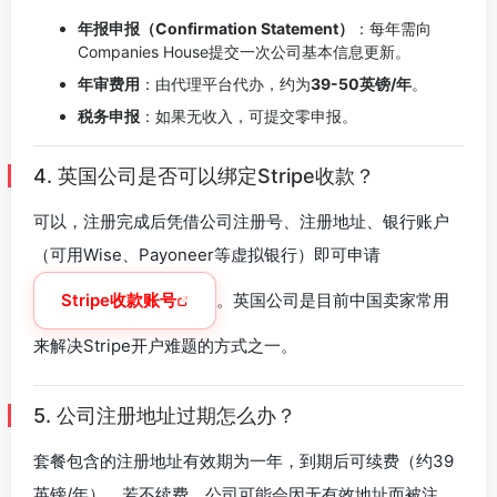
年报申报（Confirmation Statement）
：每年需向
Companies House提交一次公司基本信息更新。
年审费用
：由代理平台代办，约为
39-50英镑/年
。
税务申报
：如果无收入，可提交零申报。
4. 英国公司是否可以绑定Stripe收款？
可以，注册完成后凭借公司注册号、注册地址、银行账户
（可用Wise、Payoneer等虚拟银行）即可申请
Stripe收款账号
。英国公司是目前中国卖家常用
来解决Stripe开户难题的方式之一。
5. 公司注册地址过期怎么办？
套餐包含的注册地址有效期为一年，到期后可续费（约39
英镑/年）。若不续费，公司可能会因无有效地址而被注