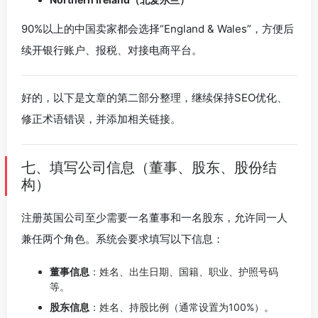
90%以上的中国卖家都会选择“England & Wales”，方便后
续开银行账户、报税、对接电商平台。
好的，以下是文章的第二部分整理，继续保持SEO优化、
修正术语错误，并添加相关链接。
七、填写公司信息（董事、股东、股份结
构）
注册英国公司至少需要一名董事和一名股东，允许同一人
兼任两个角色。系统会要求填写以下信息：
董事信息
：姓名、出生日期、国籍、职业、护照号码
等。
股东信息
：姓名、持股比例（通常设置为100%）。