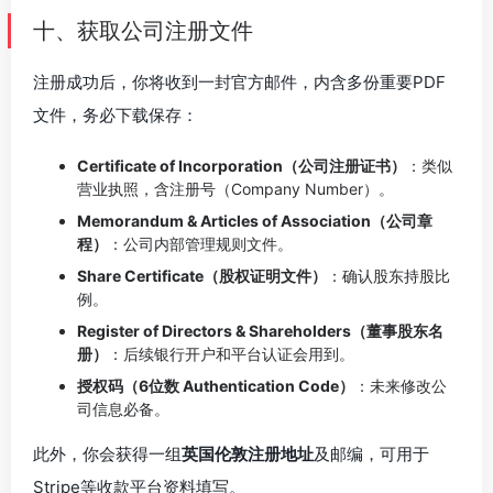
十、获取公司注册文件
注册成功后，你将收到一封官方邮件，内含多份重要PDF
文件，务必下载保存：
Certificate of Incorporation（公司注册证书）
：类似
营业执照，含注册号（Company Number）。
Memorandum & Articles of Association（公司章
程）
：公司内部管理规则文件。
Share Certificate（股权证明文件）
：确认股东持股比
例。
Register of Directors & Shareholders（董事股东名
册）
：后续银行开户和平台认证会用到。
授权码（6位数 Authentication Code）
：未来修改公
司信息必备。
此外，你会获得一组
英国伦敦注册地址
及邮编，可用于
Stripe等收款平台资料填写。