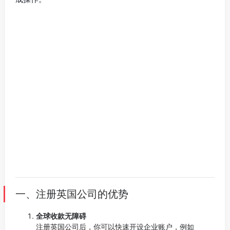
一、注册英国公司的优势
全球收款无障碍
注册英国公司后，你可以快速开设企业账户，例如