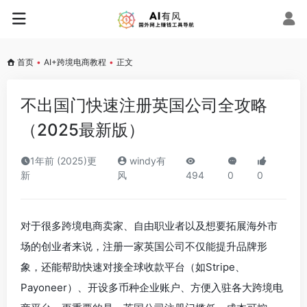
首页
•
AI+跨境电商教程
•
正文
不出国门快速注册英国公司全攻略
（2025最新版）
1年前 (2025)更
windy有
新
风
494
0
0
对于很多跨境电商卖家、自由职业者以及想要拓展海外市
场的创业者来说，注册一家英国公司不仅能提升品牌形
象，还能帮助快速对接全球收款平台（如Stripe、
Payoneer）、开设多币种企业账户、方便入驻各大跨境电