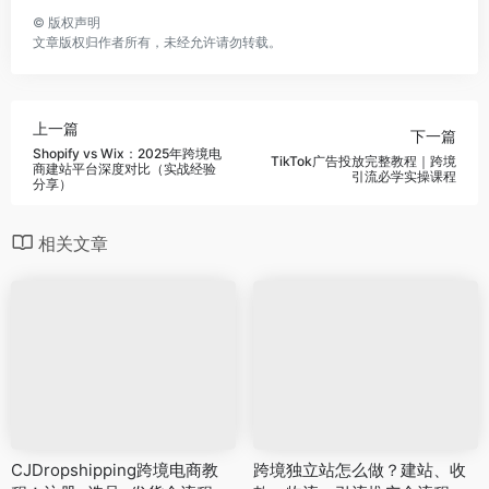
©
版权声明
文章版权归作者所有，未经允许请勿转载。
上一篇
下一篇
Shopify vs Wix：2025年跨境电
TikTok广告投放完整教程｜跨境
商建站平台深度对比（实战经验
引流必学实操课程
分享）
相关文章
CJDropshipping跨境电商教
跨境独立站怎么做？建站、收