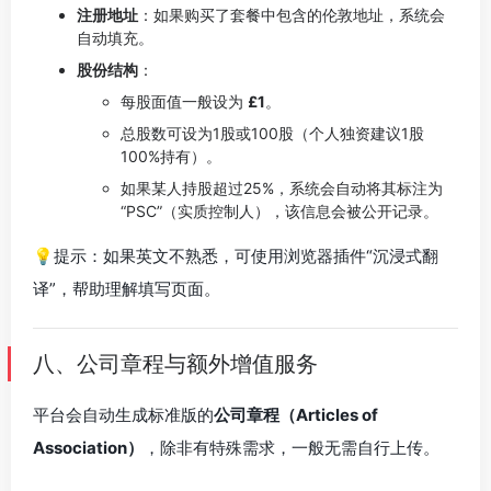
注册地址
：如果购买了套餐中包含的伦敦地址，系统会
自动填充。
股份结构
：
每股面值一般设为
£1
。
总股数可设为1股或100股（个人独资建议1股
100%持有）。
如果某人持股超过25%，系统会自动将其标注为
“PSC”（实质控制人），该信息会被公开记录。
💡提示：如果英文不熟悉，可使用浏览器插件“沉浸式翻
译”，帮助理解填写页面。
八、公司章程与额外增值服务
平台会自动生成标准版的
公司章程（Articles of
Association）
，除非有特殊需求，一般无需自行上传。