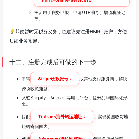
主要用于税务申报、申请UTR编号、增值税登记
等。
💡即便暂时无税务义务，也建议先注册HMRC账户，方便
后续业务拓展。
十二、注册完成后可做的下一步
申请
Stripe收款账号
或其他支付服务商，解决
跨境收款难题。
入驻Shopify、Amazon等电商平台，提升品牌国际化形
象。
搭配
Tiptrans海外转运地址
，实现英国收货地
址转寄回国内。
使用
Adspower指纹浏览器
管理多店铺运营，