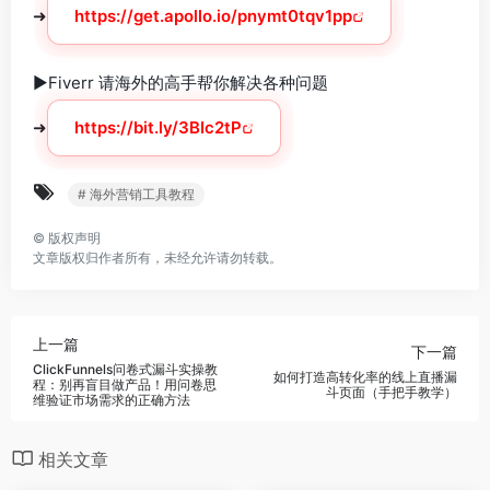
➜
https://get.apollo.io/pnymt0tqv1pp
►Fiverr 请海外的高手帮你解决各种问题
➜
https://bit.ly/3BIc2tP
# 海外营销工具教程
©
版权声明
文章版权归作者所有，未经允许请勿转载。
上一篇
下一篇
ClickFunnels问卷式漏斗实操教
如何打造高转化率的线上直播漏
程：别再盲目做产品！用问卷思
斗页面（手把手教学）
维验证市场需求的正确方法
相关文章