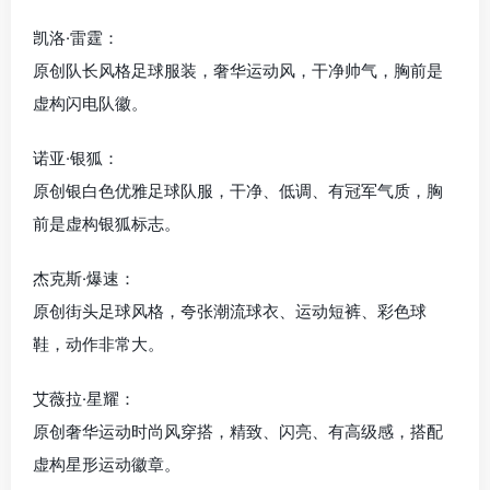
凯洛·雷霆：
原创队长风格足球服装，奢华运动风，干净帅气，胸前是
虚构闪电队徽。
诺亚·银狐：
原创银白色优雅足球队服，干净、低调、有冠军气质，胸
前是虚构银狐标志。
杰克斯·爆速：
原创街头足球风格，夸张潮流球衣、运动短裤、彩色球
鞋，动作非常大。
艾薇拉·星耀：
原创奢华运动时尚风穿搭，精致、闪亮、有高级感，搭配
虚构星形运动徽章。