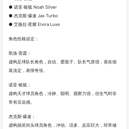
● 诺亚·银狐 Noah Silver
● 杰克斯·爆速 Jax Turbo
● 艾薇拉·星耀 Elvira Luxe
角色性格设定：
凯洛·雷霆：
虚构足球队长角色，自信、爱面子、队长气质强，喜欢假
装淡定，表情夸张。
诺亚·银狐：
虚构天才球员角色，冷静、聪明、观察力强，但生气时非
常有压迫感。
杰克斯·爆速：
虚构搞笑街头球员角色，冲动、话多、反应巨大，经常做