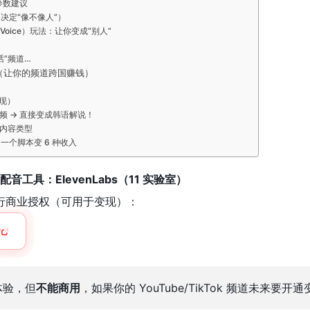
”参数建议
决定“像不像人”）
o Voice）玩法：让你变成“别人”
话”频道…
音（让你的频道跨国赚钱）
变现）
频 → 直接变成韩语解说！
的内容类型
 一个脚本变 6 种收入
配音工具：ElevenLabs（11 实验室）
进行商业授权（可用于变现）：
v
体验，但
不能商用
，如果你的 YouTube/TikTok 频道未来