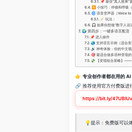
📌 最佳“真人效果
⏸ 小技巧：停顿和呼吸（
🌀 语音变声器（Voice t
🪄 玩法：
🎧 如果你想做“数字人说
🌍 第四步：一键多语言配
📌 进入操作
🌏 支持语言示例（适合
🔊 神奇体验：你的中文视
🎯 最适合做多语种变现
💸 【变现组合策略】——
👉
专业创作者都在用的 AI 
🔗 推荐使用官方付费版
https://bit.ly/47UBlU
💡提示：免费版可以