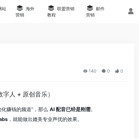
s网站
海外
联盟营销
邮件
营销
教程
营销
140
0
0
 数字人 + 原创音乐）
自动化赚钱的频道”，那么
AI 配音已经是刚需
。
abs
，就能做出媲美专业声优的效果。