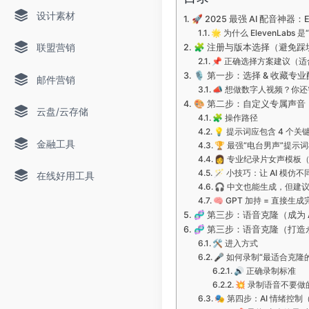
设计素材
🚀 2025 最强 AI 配音神器
🌟 为什么 ElevenLabs 
联盟营销
🧩 注册与版本选择（避免踩
📌 正确选择方案建议（适合
🎙️ 第一步：选择 & 收藏专
邮件营销
📣 想做数字人视频？你
🎨 第二步：自定义专属声音
云盘/云存储
🧩 操作路径
💡 提示词应包含 4 个关
金融工具
🏆 最强“电台男声”提示
👩 专业纪录片女声模板
🪄 小技巧：让 AI 模仿
在线好用工具
🎧 中文也能生成，但建
🧠 GPT 加持 = 直接生
🧬 第三步：语音克隆（成为 
🧬 第三步：语音克隆（打造永
🛠 进入方式
🎤 如何录制“最适合克
🔊 正确录制标准
💥 录制语音不要做
🎭 第四步：AI 情绪控