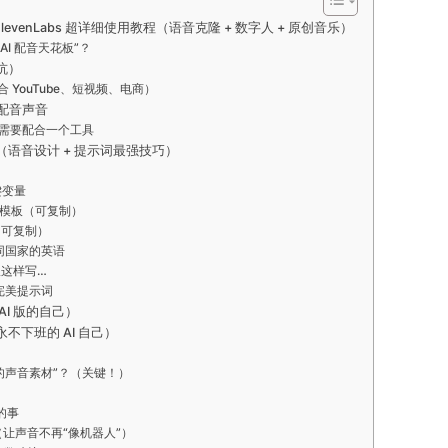
：ElevenLabs 超详细使用教程（语音克隆 + 数字人 + 原创音乐）
是“AI 配音天花板”？
坑）
 YouTube、短视频、电商）
业配音声音
还需要配合一个工具
（语音设计 + 提示词最强技巧）
键变量
词模板（可复制）
（可复制）
不同国家的英语
议这样写…
成完美提示词
AI 版的自己）
不下班的 AI 自己）
隆的声音素材”？（关键！）
的事
制（让声音不再“像机器人”）