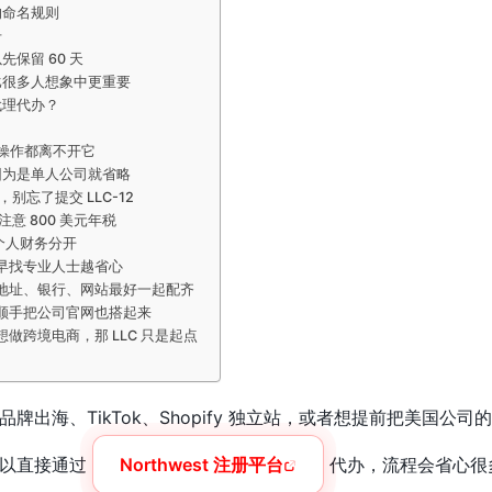
的命名规则
册
保留 60 天
比很多人想象中更重要
代理代办？
续操作都离不开它
因为是单人公司就省略
别忘了提交 LLC-12
注意 800 美元年税
个人财务分开
早找专业人士越省心
地址、银行、网站最好一起配齐
顺手把公司官网也搭起来
做跨境电商，那 LLC 只是起点
牌出海、TikTok、Shopify 独立站，或者想提前把美国公
可以直接通过
Northwest 注册平台
代办，流程会省心很