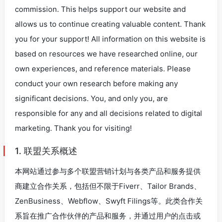
commission. This helps support our website and
allows us to continue creating valuable content. Thank
you for your support! All information on this website is
based on resources we have researched online, our
own experiences, and reference materials. Please
conduct your own research before making any
significant decisions. You, and only you, are
responsible for any and all decisions related to digital
marketing. Thank you for visiting!
1. 联盟关系概述
本网站通过参与多个联盟营销计划与各类产品和服务提供
商建立合作关系，包括但不限于Fiverr、Tailor Brands、
ZenBusiness、Webflow、Swyft Filings等。此类合作关
系旨在推广合作伙伴的产品和服务，并通过用户的点击或